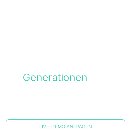
Bausoftware,
die
Generationen
verbindet
Numerobis ist keine Software von der Stange –
sondern ein System, das versteht, wie
Baustellen wirklich funktionieren.
LIVE-DEMO ANFRAGEN